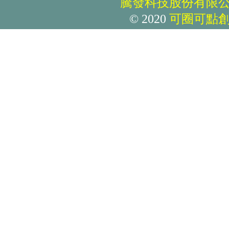
騰發科技股份有限
© 2020
可圈可點
T恤、吊飾、抱枕、毛巾、提背包等