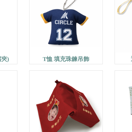
夾)
T恤 填充珠鍊吊飾