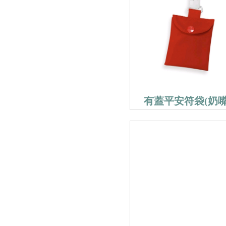
有蓋平安符袋(奶嘴