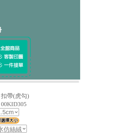
冊
扣帶(虎勾)
0KID305