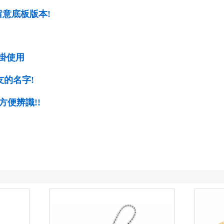
請留意底板版本!
掛使用
的名字!
方便辨識!!