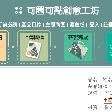
訂前必讀
|
產品目錄
|
主題商圈
|
留言版
|
登入
|
註
品名：姓名
產品編號：0
規格：
材質：