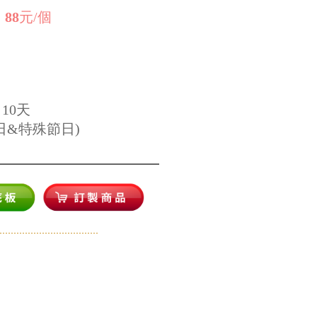
：
88
元/個
：
10天
日&特殊節日)