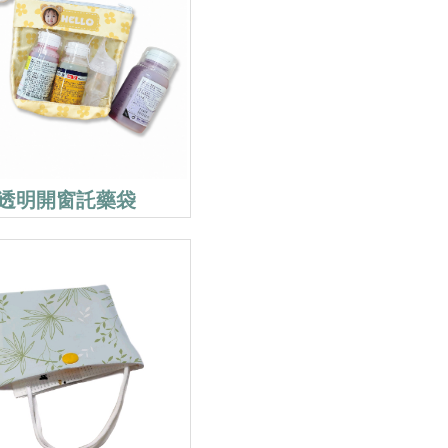
透明開窗託藥袋